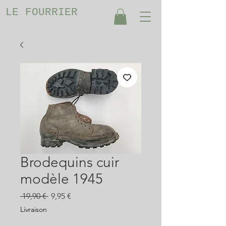
LE FOURRIER
Brodequins cuir
modèle 1945
Prix
Prix
 19,90 € 
9,95 €
original
promotionnel
Livraison