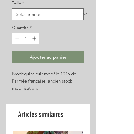
Taille
*
Quantité
*
Ajouter au panier
Brodequins cuir modèle 1945 de
l'armée française, ancien stock
mobilisation.
Parfait pour mannequin ou
reconstitution après entretien du
cuir.
Articles similaires
Occasion
Photos non contractuelles