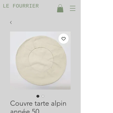
LE FOURRIER
Couvre tarte alpin
année 50