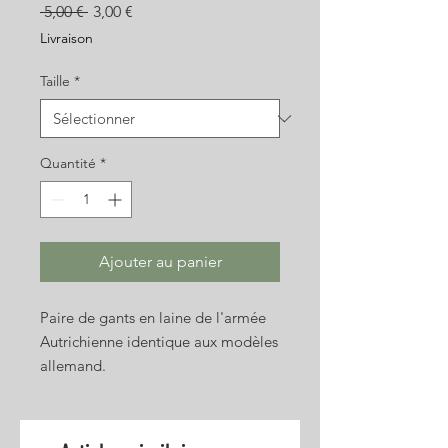
Prix
Prix
 5,00 € 
3,00 €
original
promotionnel
Livraison
Taille
*
Quantité
*
Ajouter au panier
Paire de gants en laine de l'armée
Autrichienne identique aux modèles
allemand.
Occasion
Photos non contractuelles