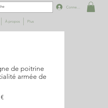
Connexion
À propos
Plus
gne de poitrine
ialité armée de
Prix
 €