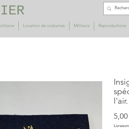
RIER
ilitaire
Location de costumes
Militaria
Reproductions
Insi
spéc
l'air.
5,00
Livraison