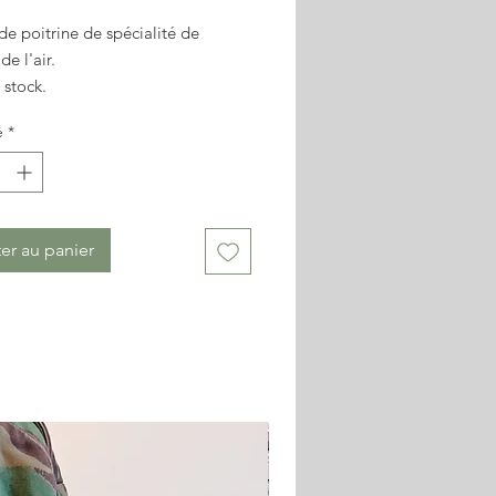
de poitrine de spécialité de
de l'air.
 stock.
on contractuelle.
é
*
er au panier