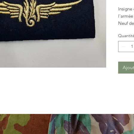
Insigne 
l'armée 
Neuf de
Photo n
Quantit
Ajout