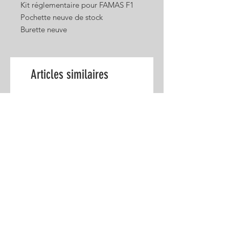
Kit réglementaire pour FAMAS F1
Pochette neuve de stock
Burette neuve
Reste des accessoires d'occasion
Photos non contractuelles
Articles similaires