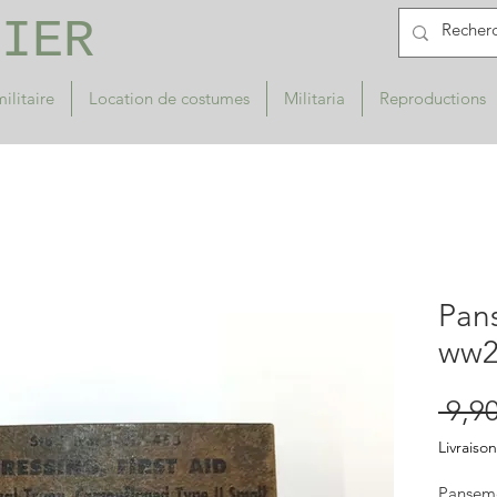
RIER
ilitaire
Location de costumes
Militaria
Reproductions
Pan
ww
 9,90
Livraison
Panseme