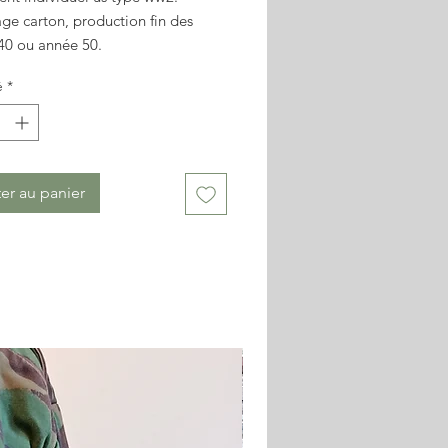
ge carton, production fin des
40 ou année 50.
 stock.
é
*
non contractuelles
er au panier