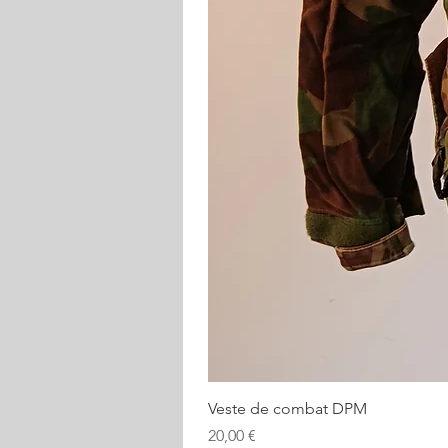
Veste de combat DPM
Prix
20,00 €