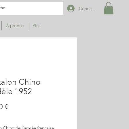
Connexion
À propos
Plus
talon Chino
èle 1952
Prix
0 €
n Chino de l'armée française