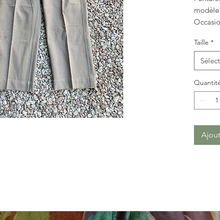
modèle
Occasi
Photos 
Taille
*
Sélec
Quantit
Ajout