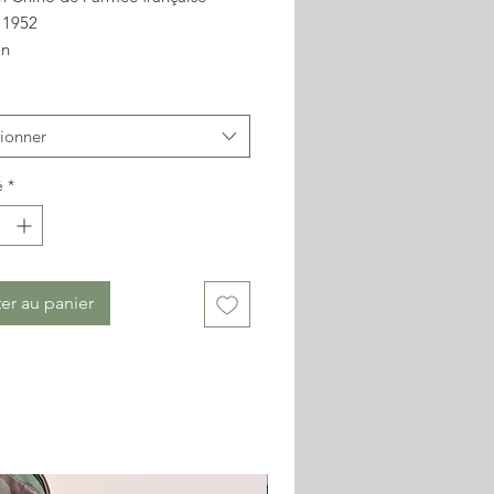
 1952
on
non contractuelles
tionner
é
*
er au panier