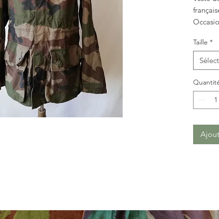
françai
Occasio
Photos 
Taille
*
Sélec
Quantit
Ajout