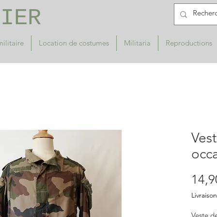
RIER
ilitaire
Location de costumes
Militaria
Reproductions
Vest
occ
14,9
Livraison
Veste de