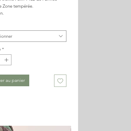
se Zone tempérée.
n.
non contractuelles
tionner
é
*
er au panier