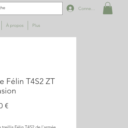
Connexion
À propos
Plus
e Félin T4S2 ZT
asion
Prix
0 €
 treillis Félin T4S2 de l'armée