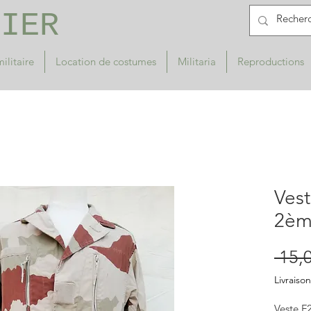
RIER
ilitaire
Location de costumes
Militaria
Reproductions
Ves
2èm
 15,
Livraison
Veste F