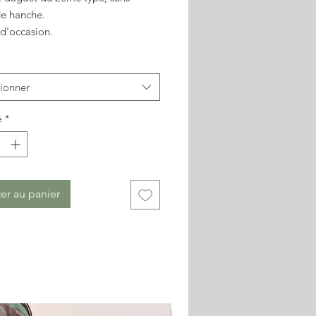
e hanche.
 d'occasion.
on contractuelle.
tionner
é
*
er au panier