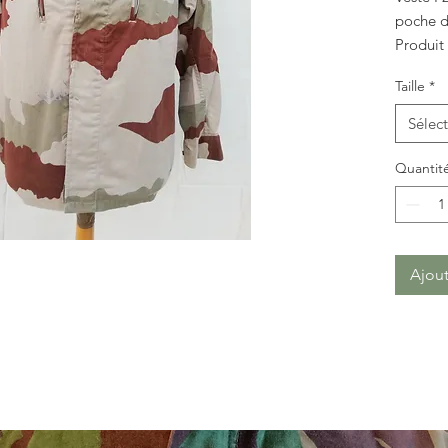
poche d
Produit
Photo n
Taille
*
Sélec
Quantit
Ajout