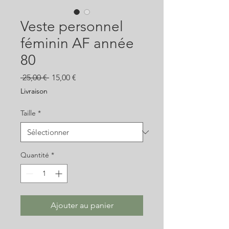
Veste personnel
féminin AF année
80
Prix
Prix
 25,00 € 
15,00 €
original
promotionnel
Livraison
Taille
*
Quantité
*
Ajouter au panier