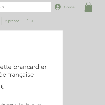
Connexion
À propos
Plus
ette brancardier
e française
Prix
 €
 de brancardier de l'armée