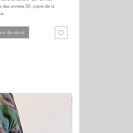
e des années 50, copie de la
us.
ntenances possible.
de portage fournie.
re de stock
 stock.
on contractuelle.