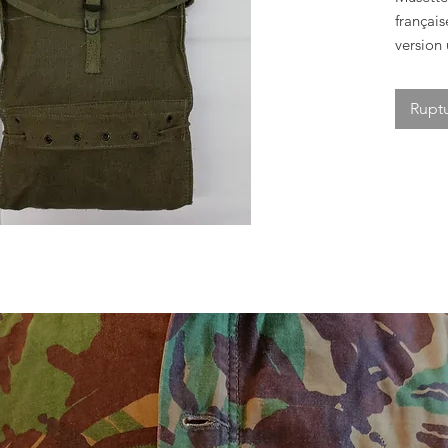
français
version 
Deux co
Sangle 
Ruptu
Neuf de
Photo n