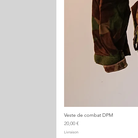
Veste de combat DPM
Prix
20,00 €
Livraison