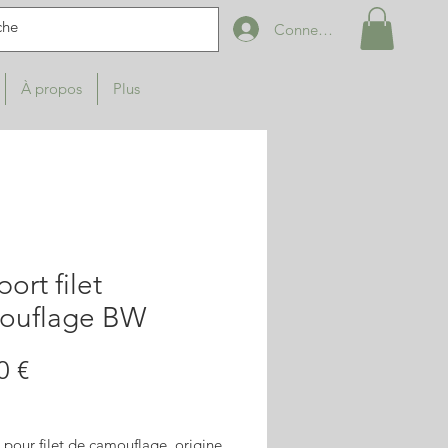
Connexion
À propos
Plus
ort filet
ouflage BW
Prix
0 €
 pour filet de camouflage, origine