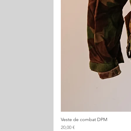
Veste de combat DPM
Prix
20,00 €