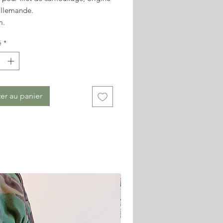
llemande.
m.
 état.
é
*
on contractuelle.
er au panier